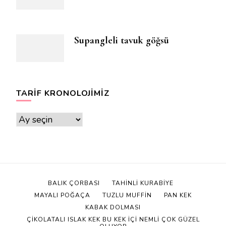
Supangleli tavuk göğsü
TARIF KRONOLOJIMIZ
Tarif
Kronolojimiz
BALIK ÇORBASI
TAHINLI KURABIYE
MAYALI POĞAÇA
TUZLU MUFFIN
PAN KEK
KABAK DOLMASI
ÇIKOLATALI ISLAK KEK BU KEK IÇI NEMLI ÇOK GÜZEL