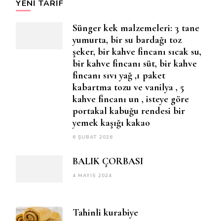
YENI TARIF
Sünger kek malzemeleri: 3 tane
yumurta, bir su bardağı toz
şeker, bir kahve fincanı sıcak su,
bir kahve fincanı süt, bir kahve
fincanı sıvı yağ ,1 paket
kabartma tozu ve vanilya , 5
kahve fincanı un , isteye göre
portakal kabuğu rendesi bir
yemek kaşığı kakao
6 ŞUBAT 2026
BALIK ÇORBASI
4 MAYIS 2024
Tahinli kurabiye