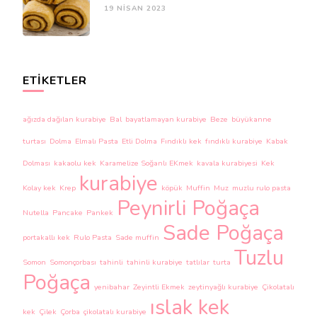
19 NISAN 2023
ETIKETLER
ağızda dağılan kurabiye
Bal
bayatlamayan kurabiye
Beze
büyükanne
turtası
Dolma
Elmalı Pasta
Etli Dolma
Fındıklı kek
fındıklı kurabiye
Kabak
Dolması
kakaolu kek
Karamelize Soğanlı EKmek
kavala kurabiyesi
Kek
kurabiye
Kolay kek
Krep
köpük
Muffin
Muz
muzlu rulo pasta
Peynirli Poğaça
Nutella
Pancake
Pankek
Sade Poğaça
portakallı kek
Rulo Pasta
Sade muffin
Tuzlu
Somon
Somonçorbası
tahinli
tahinli kurabiye
tatlılar
turta
Poğaça
yenibahar
Zeyintli Ekmek
zeytinyağlı kurabiye
Çikolatalı
ıslak kek
kek
Çilek
Çorba
çikolatalı kurabiye