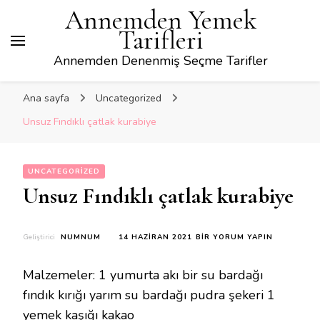
Annemden Yemek
Tarifleri
Annemden Denenmiş Seçme Tarifler
Ana sayfa
Uncategorized
Unsuz Fındıklı çatlak kurabiye
UNCATEGORIZED
Unsuz Fındıklı çatlak kurabiye
UNSUZ
Geliştirici
NUMNUM
14 HAZIRAN 2021
BIR YORUM YAPIN
FINDIKLI
ÇATLAK
Malzemeler: 1 yumurta akı bir su bardağı
KURABIYE
IÇIN
fındık kırığı yarım su bardağı pudra şekeri 1
yemek kaşığı kakao