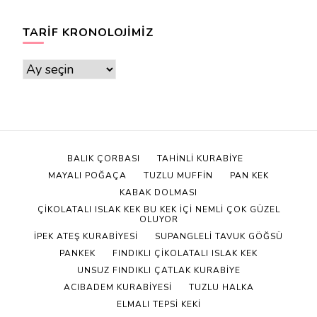
TARIF KRONOLOJIMIZ
Tarif
Kronolojimiz
BALIK ÇORBASI
TAHINLI KURABIYE
MAYALI POĞAÇA
TUZLU MUFFIN
PAN KEK
KABAK DOLMASI
ÇIKOLATALI ISLAK KEK BU KEK IÇI NEMLI ÇOK GÜZEL
OLUYOR
İPEK ATEŞ KURABIYESI
SUPANGLELI TAVUK GÖĞSÜ
PANKEK
FINDIKLI ÇIKOLATALI ISLAK KEK
UNSUZ FINDIKLI ÇATLAK KURABIYE
ACIBADEM KURABIYESI
TUZLU HALKA
ELMALI TEPSI KEKI