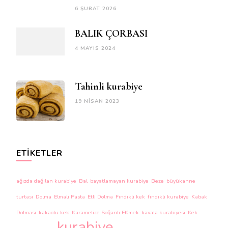
6 ŞUBAT 2026
BALIK ÇORBASI
4 MAYIS 2024
Tahinli kurabiye
19 NISAN 2023
ETIKETLER
ağızda dağılan kurabiye
Bal
bayatlamayan kurabiye
Beze
büyükanne
turtası
Dolma
Elmalı Pasta
Etli Dolma
Fındıklı kek
fındıklı kurabiye
Kabak
Dolması
kakaolu kek
Karamelize Soğanlı EKmek
kavala kurabiyesi
Kek
kurabiye