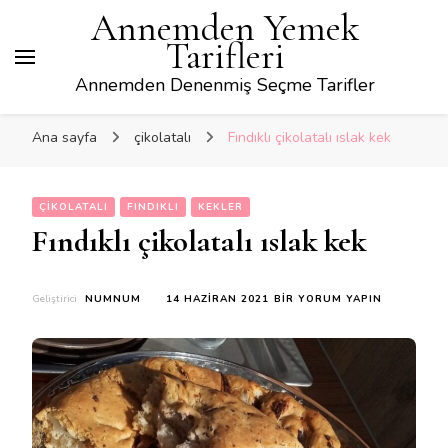
Annemden Yemek
Tarifleri
Annemden Denenmiş Seçme Tarifler
Ana sayfa
çikolatalı
Fındıklı çikolatalı ıslak kek
ÇIKOLATALI
FINDIKLI
KEKLER
Fındıklı çikolatalı ıslak kek
FINDIKLI
Geliştirici
NUMNUM
14 HAZIRAN 2021
BIR YORUM YAPIN
ÇIKOLATALI
ISLAK
KEK
IÇIN