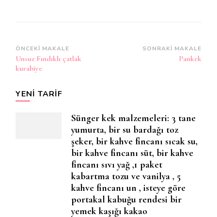
Yazı
ÖNCEKI MAKALE
SONRAKI MAKALE
Unsuz Fındıklı çatlak
Pankek
dolaşımı
kurabiye
YENI TARIF
Sünger kek malzemeleri: 3 tane
yumurta, bir su bardağı toz
şeker, bir kahve fincanı sıcak su,
bir kahve fincanı süt, bir kahve
fincanı sıvı yağ ,1 paket
kabartma tozu ve vanilya , 5
kahve fincanı un , isteye göre
portakal kabuğu rendesi bir
yemek kaşığı kakao