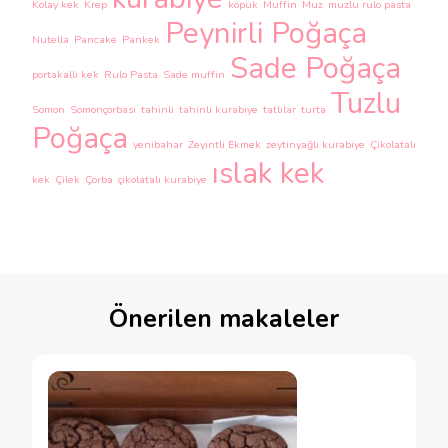
Kolay kek
Krep
köpük
Muffin
Muz
muzlu rulo pasta
Peynirli Poğaça
Nutella
Pancake
Pankek
Sade Poğaça
portakallı kek
Rulo Pasta
Sade muffin
Tuzlu
Somon
Somonçorbası
tahinli
tahinli kurabiye
tatlılar
turta
Poğaça
yenibahar
Zeyintli Ekmek
zeytinyağlı kurabiye
Çikolatalı
ıslak kek
kek
Çilek
Çorba
çikolatalı kurabiye
Önerilen makaleler