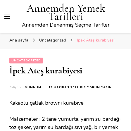
Annemden Yemek
Tarifleri
Annemden Denenmiş Seçme Tarifler
Ana sayfa
Uncategorized
İpek Ateş kurabiyesi
UNCATEGORIZED
İpek Ateş kurabiyesi
İPEK
Geliştirici
NUMNUM
13 HAZIRAN 2022
BIR YORUM YAPIN
ATEŞ
KURABIYESI
Kakaolu çatlak browni kurabiye
IÇIN
Malzemeler : 2 tane yumurta, yarım su bardağı
toz şeker, yarım su bardağı sıvı yağ, bir yemek