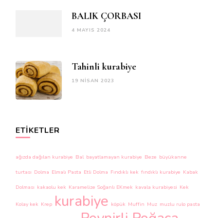
BALIK ÇORBASI
4 MAYIS 2024
Tahinli kurabiye
19 NISAN 2023
ETIKETLER
ağızda dağılan kurabiye
Bal
bayatlamayan kurabiye
Beze
büyükanne
turtası
Dolma
Elmalı Pasta
Etli Dolma
Fındıklı kek
fındıklı kurabiye
Kabak
Dolması
kakaolu kek
Karamelize Soğanlı EKmek
kavala kurabiyesi
Kek
kurabiye
Kolay kek
Krep
köpük
Muffin
Muz
muzlu rulo pasta