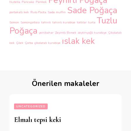
Peynirli Poğaça
Nutella
Pancake
Pankek
Sade Poğaça
portakallı kek
Rulo Pasta
Sade muffin
Tuzlu
Somon
Somonçorbası
tahinli
tahinli kurabiye
tatlılar
turta
Poğaça
yenibahar
Zeyintli Ekmek
zeytinyağlı kurabiye
Çikolatalı
ıslak kek
kek
Çilek
Çorba
çikolatalı kurabiye
Önerilen makaleler
UNCATEGORIZED
Elmalı tepsi keki