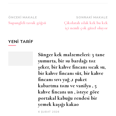
Yazı
ÖNCEKI MAKALE
SONRAKI MAKALE
Supangleli tavuk göğsü
Çikolatalı ıslak kek bu kek
dolaşımı
içi nemli çok güzel oluyor
YENI TARIF
Sünger kek malzemeleri: 3 tane
yumurta, bir su bardağı toz
şeker, bir kahve fincanı sıcak su,
bir kahve fincanı süt, bir kahve
fincanı sıvı yağ ,1 paket
kabartma tozu ve vanilya , 5
kahve fincanı un , isteye göre
portakal kabuğu rendesi bir
yemek kaşığı kakao
6 ŞUBAT 2026