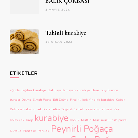
BALIK ÇORBASI
4 MAYIS 2024
Tahinli kurabiye
19 NISAN 2023
ETIKETLER
ağızda dağılan kurabiye
Bal
bayatlamayan kurabiye
Beze
büyükanne
turtası
Dolma
Elmalı Pasta
Etli Dolma
Fındıklı kek
fındıklı kurabiye
Kabak
Dolması
kakaolu kek
Karamelize Soğanlı EKmek
kavala kurabiyesi
Kek
kurabiye
Kolay kek
Krep
köpük
Muffin
Muz
muzlu rulo pasta
Peynirli Poğaça
Nutella
Pancake
Pankek