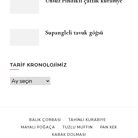
Unsuz Fındıklı çatlak kurabiye
Supangleli tavuk göğsü
TARIF KRONOLOJIMIZ
Tarif
Kronolojimiz
BALIK ÇORBASI
TAHINLI KURABIYE
MAYALI POĞAÇA
TUZLU MUFFIN
PAN KEK
KABAK DOLMASI