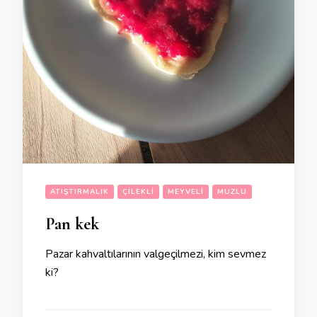
ATIŞTIRMALIK
ÇILEKLI
MEYVELI
MUZLU
Pan kek
Pazar kahvaltılarının valgeçilmezi, kim sevmez
ki?