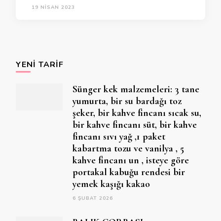
19 NISAN 2023
YENI TARIF
Sünger kek malzemeleri: 3 tane
yumurta, bir su bardağı toz
şeker, bir kahve fincanı sıcak su,
bir kahve fincanı süt, bir kahve
fincanı sıvı yağ ,1 paket
kabartma tozu ve vanilya , 5
kahve fincanı un , isteye göre
portakal kabuğu rendesi bir
yemek kaşığı kakao
6 ŞUBAT 2026