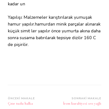
kadar un
Yapılışı: Malzemeler karıştırılarak yumuşak
hamur yapılır.hamurdan minik parçalar alınarak
küçük simit ler yapılır önce yumurta akına daha
sonra susama batırılarak tepsiye dizilir 160 C
de pişirilir.
Yazı
ÖNCEKI MAKALE
SONRAKI MAKALE
Çıtır tuzlu halka
İrem kurabiyesi sıvı yağlı
dolaşımı