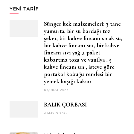
YENI TARIF
Sünger kek malzemeleri: 3 tane
yumurta, bir su bardağı toz
şeker, bir kahve fincanı sıcak su,
bir kahve fincanı süt, bir kahve
fincanı sıvı yağ ,1 paket
kabartma tozu ve vanilya , 5
kahve fincanı un , isteye göre
portakal kabuğu rendesi bir
yemek kaşığı kakao
6 ŞUBAT 2026
BALIK ÇORBASI
4 MAYIS 2024