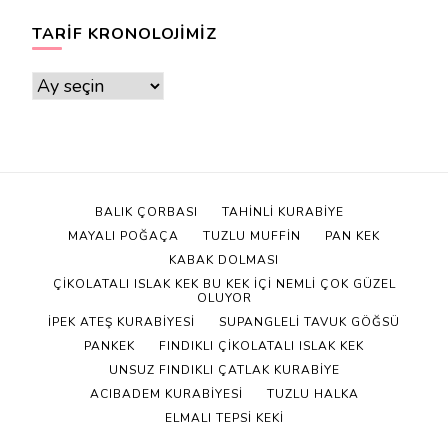
TARIF KRONOLOJIMIZ
Tarif
Kronolojimiz
BALIK ÇORBASI
TAHINLI KURABIYE
MAYALI POĞAÇA
TUZLU MUFFIN
PAN KEK
KABAK DOLMASI
ÇIKOLATALI ISLAK KEK BU KEK IÇI NEMLI ÇOK GÜZEL
OLUYOR
İPEK ATEŞ KURABIYESI
SUPANGLELI TAVUK GÖĞSÜ
PANKEK
FINDIKLI ÇIKOLATALI ISLAK KEK
UNSUZ FINDIKLI ÇATLAK KURABIYE
ACIBADEM KURABIYESI
TUZLU HALKA
ELMALI TEPSI KEKI