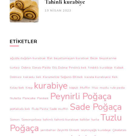
Tahinli kurabiye
19 NISAN 2023
ETIKETLER
ağızda dağılan kurabiye
Bal
bayatlamayan kurabiye
Beze
büyükanne
turtası
Dolma
Elmalı Pasta
Etli Dolma
Fındıklı kek
fındıklı kurabiye
Kabak
Dolması
kakaolu kek
Karamelize Soğanlı EKmek
kavala kurabiyesi
Kek
kurabiye
Kolay kek
Krep
köpük
Muffin
Muz
muzlu rulo pasta
Peynirli Poğaça
Nutella
Pancake
Pankek
Sade Poğaça
portakallı kek
Rulo Pasta
Sade muffin
Tuzlu
Somon
Somonçorbası
tahinli
tahinli kurabiye
tatlılar
turta
Poğaça
yenibahar
Zeyintli Ekmek
zeytinyağlı kurabiye
Çikolatalı