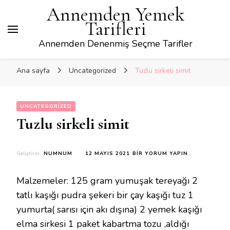
Annemden Yemek
Tarifleri
Annemden Denenmiş Seçme Tarifler
Ana sayfa
Uncategorized
Tuzlu sirkeli simit
UNCATEGORIZED
Tuzlu sirkeli simit
TUZLU
Geliştirici
NUMNUM
12 MAYIS 2021
BIR YORUM YAPIN
SIRKELI
SIMIT
Malzemeler: 125 gram yumuşak tereyağı 2
IÇIN
tatlı kaşığı pudra şekeri bir çay kaşığı tuz 1
yumurta( sarısı için akı dışına) 2 yemek kaşığı
elma sirkesi 1 paket kabartma tozu ,aldığı