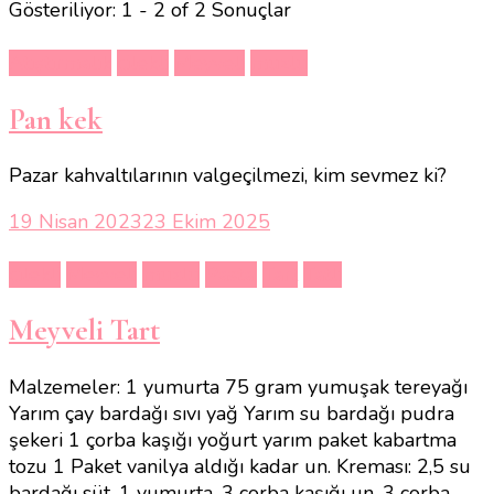
Gösteriliyor: 1 - 2 of 2 Sonuçlar
Atıştırmalık
çilekli
Meyveli
muzlu
Pan kek
Pazar kahvaltılarının valgeçilmezi, kim sevmez ki?
19 Nisan 2023
23 Ekim 2025
çilekli
Meyveli
muzlu
Pasta,
Tart
Tatlı
Meyveli Tart
Malzemeler: 1 yumurta 75 gram yumuşak tereyağı
Yarım çay bardağı sıvı yağ Yarım su bardağı pudra
şekeri 1 çorba kaşığı yoğurt yarım paket kabartma
tozu 1 Paket vanilya aldığı kadar un. Kreması: 2,5 su
bardağı süt, 1 yumurta, 3 çorba kaşığı un ,3 çorba