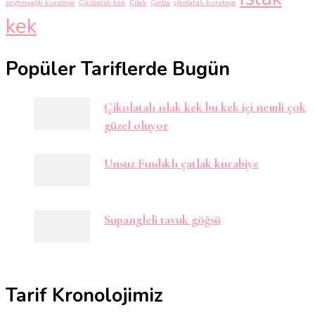
zeytinyağlı kurabiye
Çikolatalı kek
Çilek
Çorba
çikolatalı kurabiye
kek
Popüler Tariflerde Bugün
Çikolatalı ıslak kek bu kek içi nemli çok
güzel oluyor
Unsuz Fındıklı çatlak kurabiye
Supangleli tavuk göğsü
Tarif Kronolojimiz