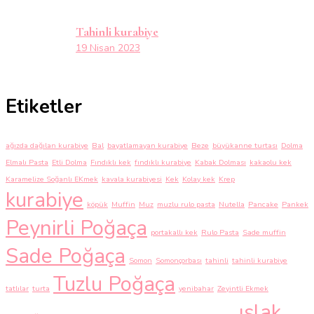
Tahinli kurabiye
19 Nisan 2023
Etiketler
ağızda dağılan kurabiye
Bal
bayatlamayan kurabiye
Beze
büyükanne turtası
Dolma
Elmalı Pasta
Etli Dolma
Fındıklı kek
fındıklı kurabiye
Kabak Dolması
kakaolu kek
Karamelize Soğanlı EKmek
kavala kurabiyesi
Kek
Kolay kek
Krep
kurabiye
köpük
Muffin
Muz
muzlu rulo pasta
Nutella
Pancake
Pankek
Peynirli Poğaça
portakallı kek
Rulo Pasta
Sade muffin
Sade Poğaça
Somon
Somonçorbası
tahinli
tahinli kurabiye
Tuzlu Poğaça
tatlılar
turta
yenibahar
Zeyintli Ekmek
ıslak