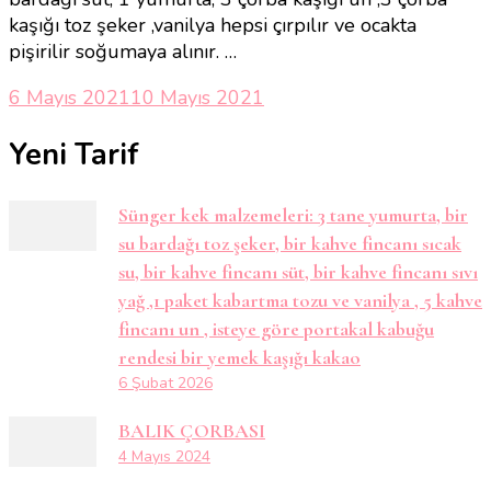
kaşığı toz şeker ,vanilya hepsi çırpılır ve ocakta
pişirilir soğumaya alınır. …
6 Mayıs 2021
10 Mayıs 2021
Yeni Tarif
Sünger kek malzemeleri: 3 tane yumurta, bir
su bardağı toz şeker, bir kahve fincanı sıcak
su, bir kahve fincanı süt, bir kahve fincanı sıvı
yağ ,1 paket kabartma tozu ve vanilya , 5 kahve
fincanı un , isteye göre portakal kabuğu
rendesi bir yemek kaşığı kakao
6 Şubat 2026
BALIK ÇORBASI
4 Mayıs 2024