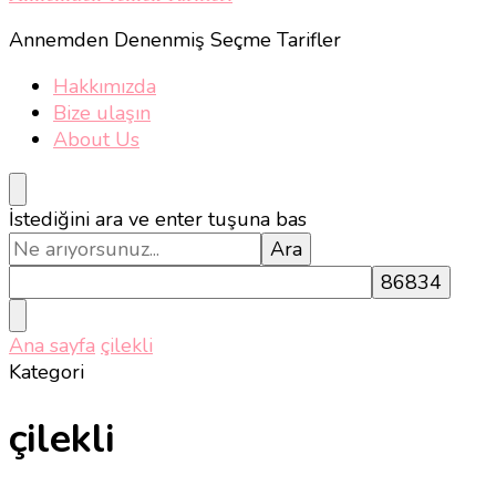
Annemden Denenmiş Seçme Tarifler
Hakkımızda
Bize ulaşın
About Us
Bir
İstediğini ara ve enter tuşuna bas
şey
mi
arıyorsunuz?
Ana sayfa
çilekli
Kategori
çilekli