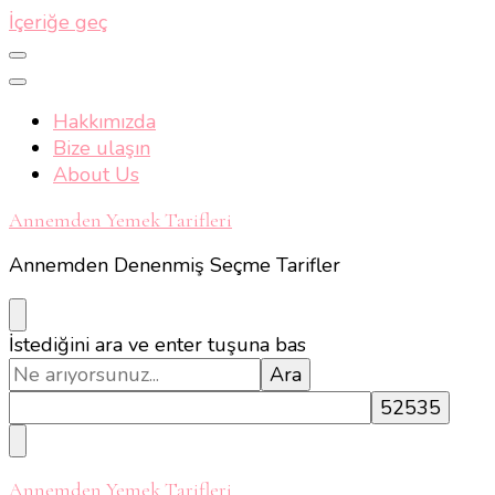
İçeriğe geç
Hakkımızda
Bize ulaşın
About Us
Annemden Yemek Tarifleri
Annemden Denenmiş Seçme Tarifler
Bir
İstediğini ara ve enter tuşuna bas
şey
mi
arıyorsunuz?
Annemden Yemek Tarifleri