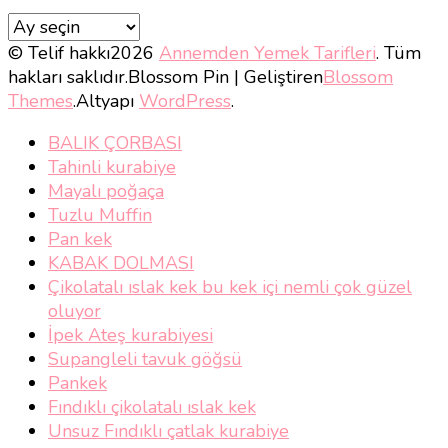
Tarif
Kronolojimiz
© Telif hakkı2026
Annemden Yemek Tarifleri
. Tüm
hakları saklıdır.
Blossom Pin | Geliştiren
Blossom
Themes
.Altyapı
WordPress
.
BALIK ÇORBASI
Tahinli kurabiye
Mayalı poğaça
Tuzlu Muffin
Pan kek
KABAK DOLMASI
Çikolatalı ıslak kek bu kek içi nemli çok güzel
oluyor
İpek Ateş kurabiyesi
Supangleli tavuk göğsü
Pankek
Fındıklı çikolatalı ıslak kek
Unsuz Fındıklı çatlak kurabiye