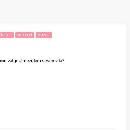
ÇILEKLI
MEYVELI
MUZLU
rının valgeçilmezi, kim sevmez ki?