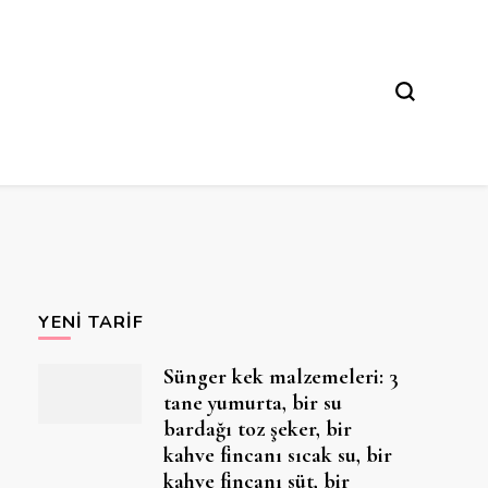
YENI TARIF
Sünger kek malzemeleri: 3
tane yumurta, bir su
bardağı toz şeker, bir
kahve fincanı sıcak su, bir
kahve fincanı süt, bir