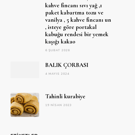
kahve fincanı sıvı yağ ,1
paket kabartma tozu ve
vanilya , 5 kahve fincanı un
, isteye göre portakal
kabuğu rendesi bir yemek
kaşığı kakao
6 ŞUBAT 2026
BALIK ÇORBASI
4 MAYIS 2024
Tahinli kurabiye
19 NISAN 2023