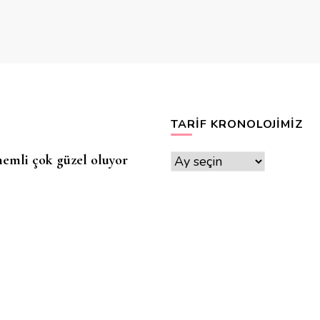
TARIF KRONOLOJIMIZ
 nemli çok güzel oluyor
Tarif
Kronolojimiz