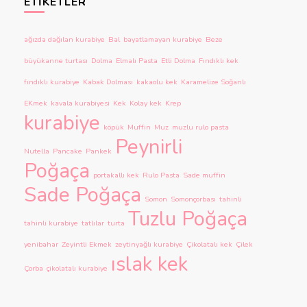
ETIKETLER
ağızda dağılan kurabiye
Bal
bayatlamayan kurabiye
Beze
büyükanne turtası
Dolma
Elmalı Pasta
Etli Dolma
Fındıklı kek
fındıklı kurabiye
Kabak Dolması
kakaolu kek
Karamelize Soğanlı
EKmek
kavala kurabiyesi
Kek
Kolay kek
Krep
kurabiye
köpük
Muffin
Muz
muzlu rulo pasta
Peynirli
Nutella
Pancake
Pankek
Poğaça
portakallı kek
Rulo Pasta
Sade muffin
Sade Poğaça
Somon
Somonçorbası
tahinli
Tuzlu Poğaça
tahinli kurabiye
tatlılar
turta
yenibahar
Zeyintli Ekmek
zeytinyağlı kurabiye
Çikolatalı kek
Çilek
ıslak kek
Çorba
çikolatalı kurabiye