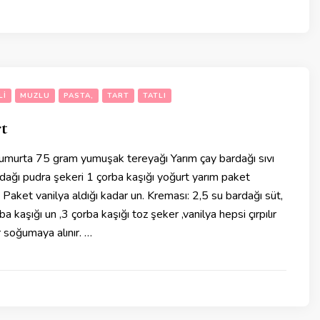
LI
MUZLU
PASTA,
TART
TATLI
rt
umurta 75 gram yumuşak tereyağı Yarım çay bardağı sıvı
dağı pudra şekeri 1 çorba kaşığı yoğurt yarım paket
Paket vanilya aldığı kadar un. Kreması: 2,5 su bardağı süt,
a kaşığı un ,3 çorba kaşığı toz şeker ,vanilya hepsi çırpılır
ir soğumaya alınır. …