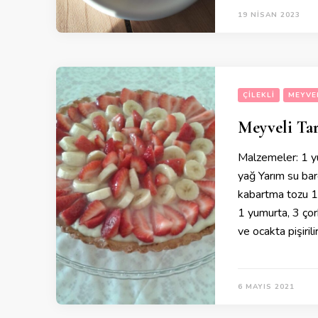
19 NISAN 2023
ÇILEKLI
MEYVE
Meyveli Ta
Malzemeler: 1 y
yağ Yarım su bar
kabartma tozu 1 
1 yumurta, 3 çorb
ve ocakta pişiril
6 MAYIS 2021